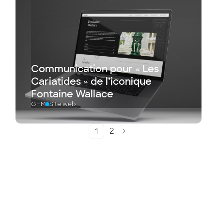
Communication pour « Les
Cariatides » de l’iconique
Fontaine Wallace
GHM
Site web
1
2