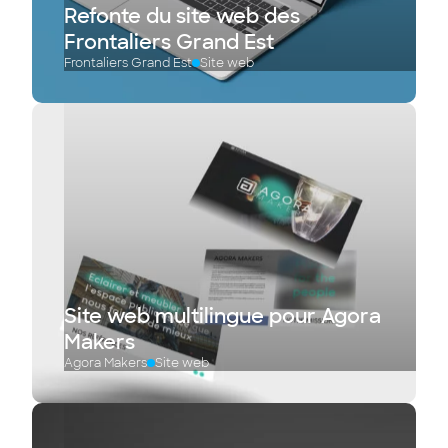
Refonte du site web des
Frontaliers Grand Est
Frontaliers Grand Est
Site web
Site web multilingue pour Agora
Makers
Agora Makers
Site web