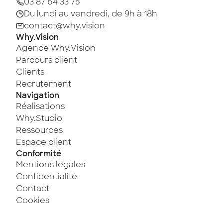
numérique, à vos processus ainsi qu’à
03 87 64 33 75
l’ensemble de vos activités
Du lundi au vendredi, de 9h à 18h
économiques.
contact@why.vision
Why.Vision
Agence Why.Vision
Parcours client
Clients
Recrutement
Navigation
Réalisations
Why.Studio
Ressources
Espace client
Conformité
Mentions légales
Confidentialité
Contact
Cookies