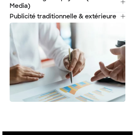
Media)
Publicité traditionnelle & extérieure
Google Ads
Social Ads (Facebook, Instagram,
Affichage publicitaire dans les centres
LinkedIn, Twitter).
commerciaux
YouTube Ads
Affichage urbain (abribus, gares, métros)
Bannières display sur des plateformes
Publicité télévisée et radio
web
Publicité dans les médias
Campagnes d’influence