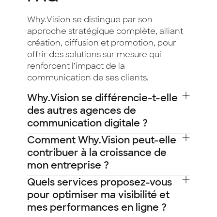
Why.Vision se distingue par son
approche stratégique complète, alliant
création, diffusion et promotion, pour
offrir des solutions sur mesure qui
renforcent l’impact de la
communication de ses clients.
Why.Vision se différencie-t-elle
des autres agences de
communication digitale ?
Why.Vision se distingue par une
Comment Why.Vision peut-elle
approche globale et stratégique, alliant
contribuer à la croissance de
création, diffusion et promotion pour
mon entreprise ?
répondre à des besoins spécifiques et
Nous élaborons des stratégies adaptées
Quels services proposez-vous
proposer des solutions complètes à nos
qui allient créativité et rigueur
pour optimiser ma visibilité et
clients. Depuis notre fondation, nous
opérationnelle. Grâce à une maîtrise
mes performances en ligne ?
avons structuré nos moyens humains et
complète de la chaîne de valeur, de la