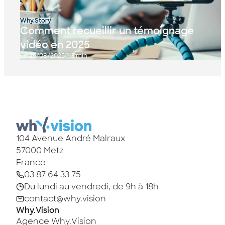
Why.Story
Comment recueillir un témoignage
vidéo en 2025
Le 25/08/2025
3 min
104 Avenue André Malraux
57000
Metz
France
03 87 64 33 75
Du lundi au vendredi, de 9h à 18h
contact@why.vision
Why.Vision
Agence Why.Vision