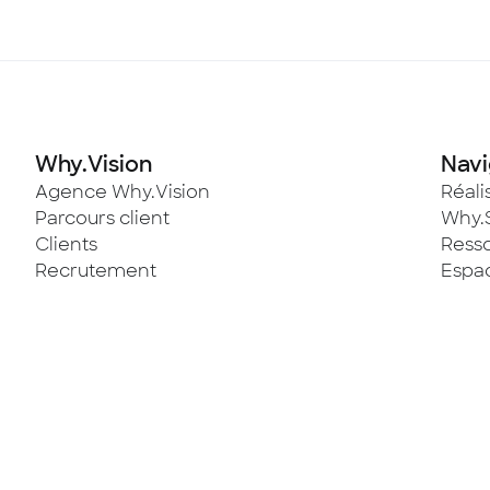
Why.Vision
Navi
Agence Why.Vision
Réali
Parcours client
Why.
Clients
Ress
Recrutement
Espac