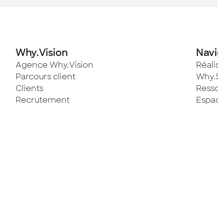
Why.Vision
Navi
Agence Why.Vision
Réali
Parcours client
Why.
Clients
Ress
Recrutement
Espac