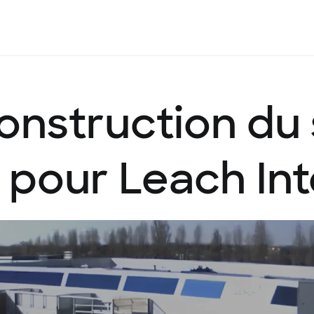
onstruction
du
pour
Leach
In