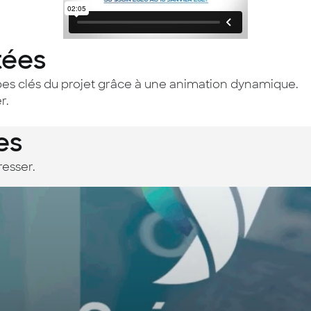
tées
pes clés du projet grâce à une animation dynamique.
r.
es
resser.