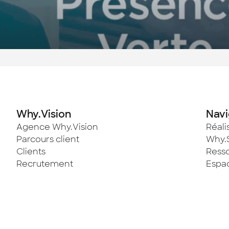
Why.Vision
Navi
Agence Why.Vision
Réali
Parcours client
Why.
Clients
Ress
Recrutement
Espac