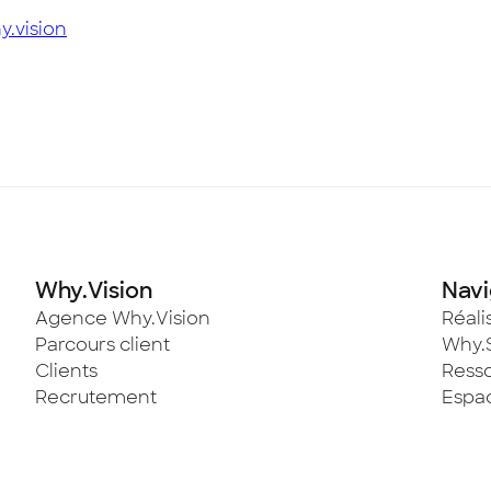
y.vision
Why.Vision
Navi
Agence Why.Vision
Réali
Parcours client
Why.
Clients
Ress
Recrutement
Espac